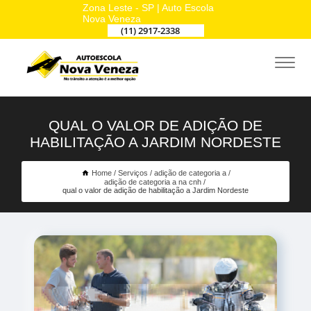
Zona Leste - SP | Auto Escola
Nova Veneza
(11) 2917-2338
QUAL O VALOR DE ADIÇÃO DE
HABILITAÇÃO A JARDIM NORDESTE
Home
Serviços
adição de categoria a
adição de categoria a na cnh
qual o valor de adição de habilitação a Jardim Nordeste