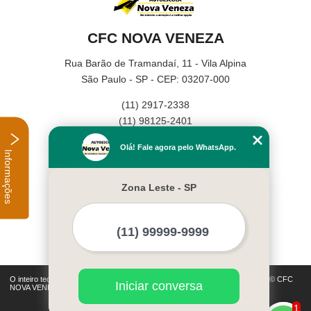
CFC NOVA VENEZA
Rua Barão de Tramandaí, 11 - Vila Alpina
São Paulo - SP - CEP: 03207-000
(11) 2917-2338
(11) 98125-2401
Home
Olá! Fale agora pelo WhatsApp.
Informações
Empresa
Missão
Zona Leste - SP
Serviços
Contato
Mapa do site
Mais Serviços
O inteiro teor deste site está sujeito à proteção de direitos autorais. Copyright© CFC
Iniciar conversa
NOVA VENEZA (Lei 9610 de 19/02/1998)
1