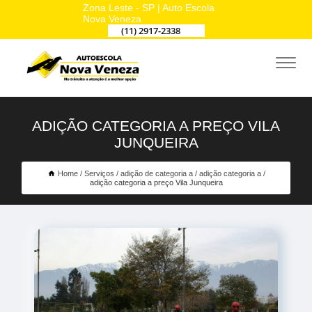
Zona Leste - SP | Auto Escola
Nova Veneza
(11) 2917-2338
ADIÇÃO CATEGORIA A PREÇO VILA
JUNQUEIRA
Home
Serviços
adição de categoria a
adição categoria a
adição categoria a preço Vila Junqueira