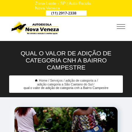
Zona Leste - SP | Auto Escola
Nova Veneza
(11) 2917-2338
QUAL O VALOR DE ADIÇÃO DE
CATEGORIA CNH A BAIRRO
CAMPESTRE
Home
Serviços
adição de categoria a
adição categoria a São Caetano do Sul
qual o valor de adição de categoria cnh a Bairro Campestre