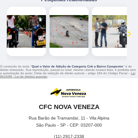
‹
›
O conteúdo do texto "
Qual o Valor de Adição de Categoria Cnh a Bairro Campestre
" é de
direito reservado. Sua reprodução, parcial ou total, mesmo citando nossos links, é proibida sem
a autorização do autor. Crime de violação de direito autoral – artigo 184 do Código Penal –
Lei
9610/98 - Lei de direitos autorais
.
CFC NOVA VENEZA
Rua Barão de Tramandaí, 11 - Vila Alpina
São Paulo - SP - CEP: 03207-000
(11) 2917-2338