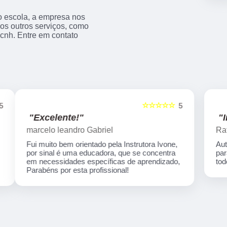
o escola, a empresa nos
s outros serviços, como
 cnh. Entre em contato
☆☆☆☆☆
5
5
"Indico!!!"
Rafaela Silva
Auto escola nota 1000 em todos os processos
para habilitação! Desde o início até o final tive
,
todo suporte necessário...Super recomendo!