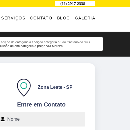
(11) 2917-2338
SERVIÇOS
CONTATO
BLOG
GALERIA
adição de categoria a
adição categoria a São Caetano do Sul
nclusão de cnh categoria a preço Vila Moreira
Zona Leste - SP
Entre em Contato