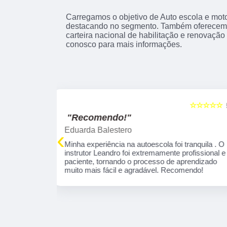
Carregamos o objetivo de Auto escola e mot
destacando no segmento. Também oferecemo
carteira nacional de habilitação e renovação
conosco para mais informações.
☆☆☆☆☆
☆☆☆☆☆
5
"Excelente!"
marcelo leandro Gabriel
‹
 tranquila . O
Fui muito bem orientado pela Instrutora Ivone,
profissional e
por sinal é uma educadora, que se concentra
aprendizado
em necessidades específicas de aprendizado
omendo!
Parabéns por esta profissional!